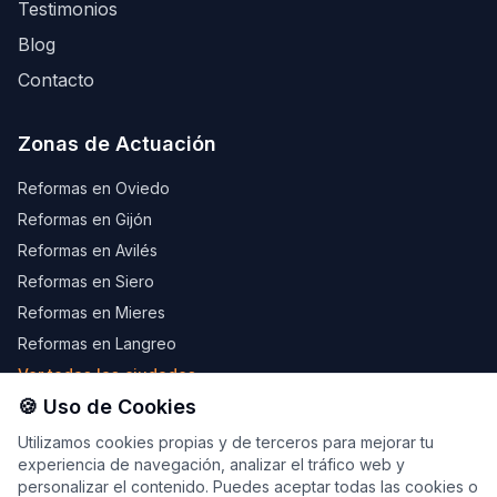
Testimonios
Blog
Contacto
Zonas de Actuación
Reformas en Oviedo
Reformas en Gijón
Reformas en Avilés
Reformas en Siero
Reformas en Mieres
Reformas en Langreo
Ver todas las ciudades →
🍪 Uso de Cookies
Utilizamos cookies propias y de terceros para mejorar tu
experiencia de navegación, analizar el tráfico web y
© 2026 LevelHouseReformas.com — Web desarrollada por
personalizar el contenido. Puedes aceptar todas las cookies o
Marco López, CEO de
Ecoim.es
y
NeonX.es