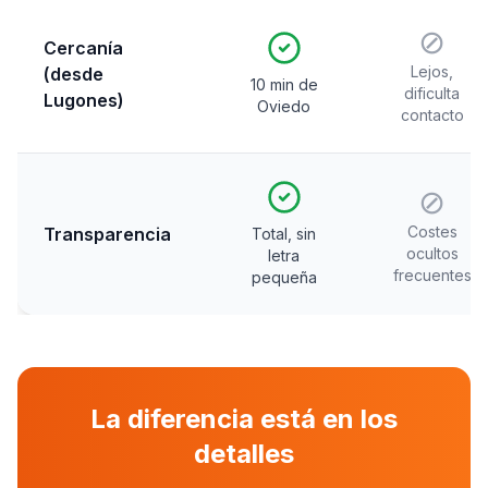
⊘
Cercanía
Lejos,
(desde
10 min de
dificulta
Lugones)
Oviedo
contacto
⊘
Costes
Transparencia
Total, sin
ocultos
letra
frecuentes
pequeña
La diferencia está en los
detalles