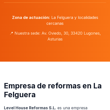
Zona de actuación:
La Felguera
y localidades
cercanas
📍 Nuestra sede: Av. Oviedo, 30, 33420 Lugones,
Asturias
Empresa de reformas en
La
Felguera
Level House Reformas S.L.
es una empresa