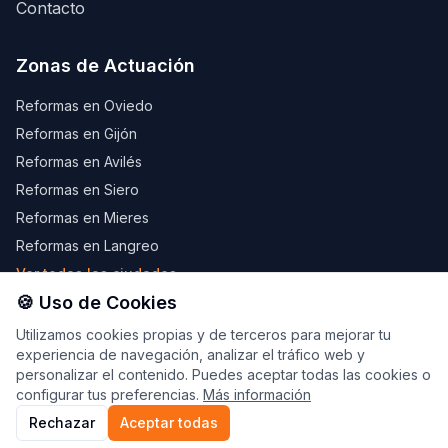
Contacto
Zonas de Actuación
Reformas en Oviedo
Reformas en Gijón
Reformas en Avilés
Reformas en Siero
Reformas en Mieres
Reformas en Langreo
Ver todas las ciudades →
🍪 Uso de Cookies
Utilizamos cookies propias y de terceros para mejorar tu
experiencia de navegación, analizar el tráfico web y
© 2026 LevelHouseReformas.com — Web desarrollada por
personalizar el contenido. Puedes aceptar todas las cookies o
Marco López, CEO de
Ecoim.es
y
NeonX.es
configurar tus preferencias.
Más información
Política de Privacidad
Política de Cookies
Rechazar
Aceptar todas