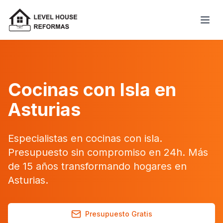
Cocinas con Isla en
Asturias
Especialistas en cocinas con isla.
Presupuesto sin compromiso en 24h. Más
de 15 años transformando hogares en
Asturias.
Presupuesto Gratis