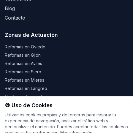
Blog
Contacto
Zonas de Actuación
Reformas en Oviedo
Reformas en Gijón
Reformas en Avilés
Reformas en Siero
Reformas en Mieres
Reformas en Langreo
Ver todas las ciudades →
🍪 Uso de Cookies
Utilizamos cookies propias y de terceros para mejorar tu
experiencia de navegación, analizar el tráfico web y
© 2026 LevelHouseReformas.com — Web desarrollada por
personalizar el contenido. Puedes aceptar todas las cookies o
Marco López, CEO de
Ecoim.es
y
NeonX.es
configurar tus preferencias.
Más información