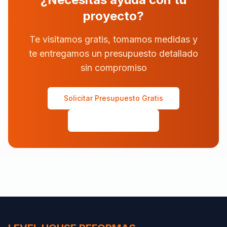
proyecto?
Te visitamos gratis, tomamos medidas y
te entregamos un presupuesto detallado
sin compromiso
Solicitar Presupuesto Gratis
602 558 570